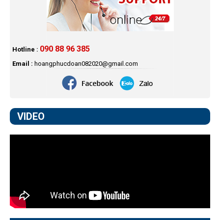
090 88 96 385
Hotline :
Email :
hoangphucdoan082020@gmail.com
VIDEO