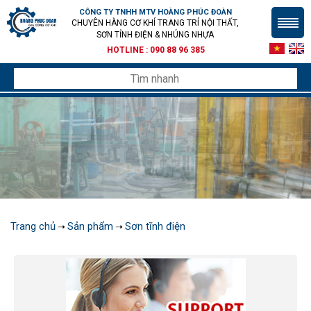
CÔNG TY TNHH MTV HOÀNG PHÚC ĐOÀN
CHUYÊN HÀNG CƠ KHÍ TRANG TRÍ NỘI THẤT,
SƠN TỈNH ĐIỆN & NHÚNG NHỰA
HOTLINE :
090 88 96 385
Trang chủ
Sản phẩm
Sơn tĩnh điện
➝
➝