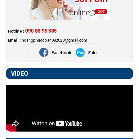
090 88 96 385
Hotline :
Email :
hoangphucdoan082020@gmail.com
VIDEO