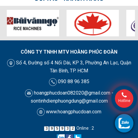
CÔNG TY TNHH MTV HOÀNG PHÚC ĐOÀN
Số 4, Đường số 4 Nối Dài, KP 3, Phường An Lạc, Quận
Tân Bình, TP. HCM
090 88 96 385
hoangphucdoan082020@gmail.com -
sontinhdienphuongdung@gmail.com
Hotline
www.hoangphucdoan.com
Online : 2
3
9
5
9
3
2