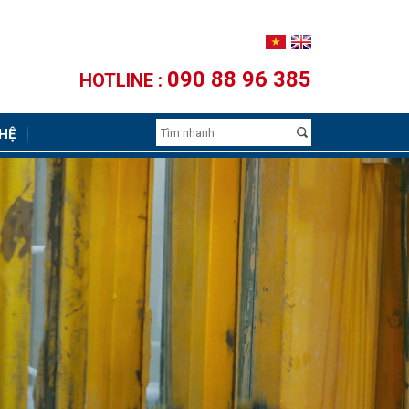
090 88 96 385
HOTLINE :
 HỆ