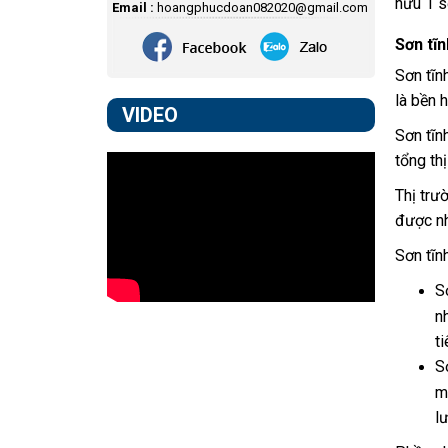
hữu 1 s
Email :
hoangphucdoan082020@gmail.com
Sơn tĩn
Sơn tĩn
là bền 
VIDEO
Sơn tĩn
tổng th
Thị trư
được nh
Sơn tĩn
S
n
ti
S
m
l