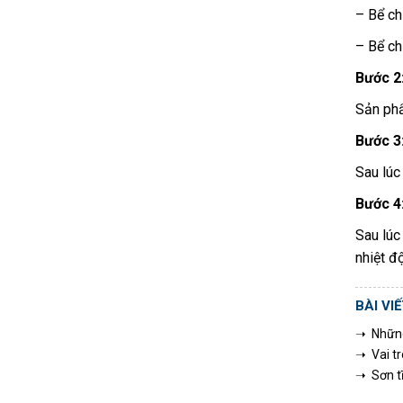
– Bể ch
– Bể ch
Bước 2
Sản phẩ
Bước 3:
Sau lúc
Bước 4:
Sau lúc
nhiệt độ
BÀI VI
➝ Những 
➝ Vai tr
➝ Sơn tĩ