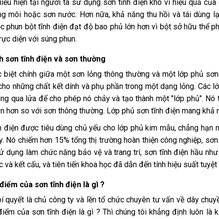
iều hiện tại người ta sử dụng sơn tĩnh điện khô vì hiệu quả của
g môi hoặc sơn nước. Hơn nữa, khả năng thu hồi và tái dùng 
c phun bột tĩnh điện đạt độ bao phủ lớn hơn vì bột sở hữu thể ph
rực diện với súng phun.
h sơn tĩnh điện và sơn thường
 biệt chính giữa một sơn lỏng thông thường và một lớp phủ sơn 
cho những chất kết dính và phụ phần trong một dạng lỏng. Các l
ng qua lửa để cho phép nó chảy và tạo thành một "lớp phủ". Nó 
n hơn so với sơn thông thường. Lớp phủ sơn tĩnh điện mang khả 
h điện được tiêu dùng chủ yếu cho lớp phủ kim mẫu, chẳng hạn nh
. Nó chiếm hơn 15% tổng thị trường hoàn thiện công nghiệp, sơn
 dụng làm chức năng bảo vệ và trang trí, sơn tĩnh điện hầu n
 và kết cấu, và tiên tiến khoa học đã dẫn đến tính hiệu suất tuyệt 
iểm của sơn tĩnh điện là gì ?
bí quyết là chủ công ty và lền tổ chức chuyên tư vấn về dây chuyề
iểm của sơn tĩnh điện là gì ? Thì chúng tôi khẳng định luôn là