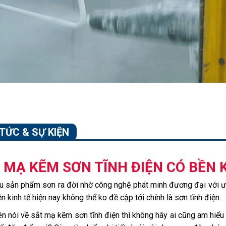
 TỨC & SỰ KIỆN
 MẠ KẼM SƠN TĨNH ĐIỆN CÓ BỀN
 sản phẩm sơn ra đời nhờ công nghệ phát minh đương đại với ư
n kinh tế hiện nay không thể ko đề cập tới chính là sơn tĩnh điện.
ên nói về sắt mạ kẽm sơn tĩnh điện thì không hãy ai cũng am hiểu r