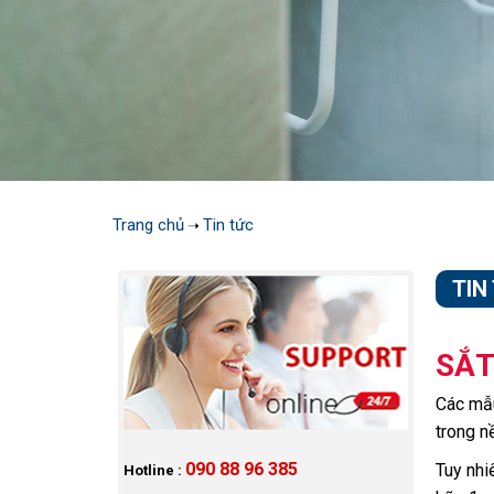
Trang chủ
Tin tức
➝
TIN
SẮT
Các mẫu
trong nề
090 88 96 385
Tuy nhi
Hotline :