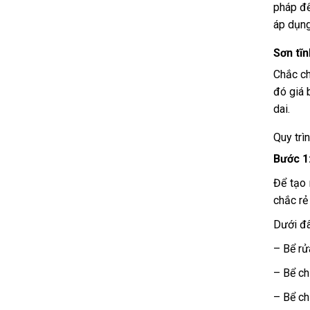
pháp để
áp dụng
Sơn tĩ
Chắc ch
đó giá 
dai.
Quy trì
Bước 1
Để tạo 
chắc rẻ
Dưới đâ
– Bể rử
– Bể ch
– Bể chứ