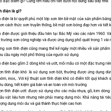
ố đặc điểm gì? Cùng tìm hiểu chi tiết dưới nội dung sau đây nhé.
h điện là gì?
h điện là bí quyết phủ một lớp sơn lên bề mặt của sản phẩm bằng l
hơn cách thức sơn truyền thống, bề mặt sơn bóng đẹp hơn và tiết k
h điện được giới thiệu đầu tiên tại Bắc Mỹ vào các năm 1960. Và
ị trường sơn công nghiệp và được ứng dụng phổ quát trong 1 vài 
ờng sơn tĩnh điện cũng mang thể kể ngày một nhiều về sản phẩ
u cầu ngày một phổ thông của người sử dụng.
h điện bao gồm 2 dòng khô và ướt, mỗi mẫu có một đặc trưng riên
ơn tĩnh điện khô: là sử dụng sơn bột, thường được ứng dụng d
hôm, inox,…Với kỹ thuật sơn tĩnh điện khô có điểm tốt quý khách sẽ
êu dùng, tiết kiệm giá bán và an toàn với môi trường
ơn tĩnh điện ướt: được sử dụng cho các mẫu nhựa, gỗ, kim dòng.
ẫu vật liệu hơn nhưng nên phải mang dung môi. Khả năng tái tiê
ượng dung môi dư và giá thành thực hiện cao hơn.