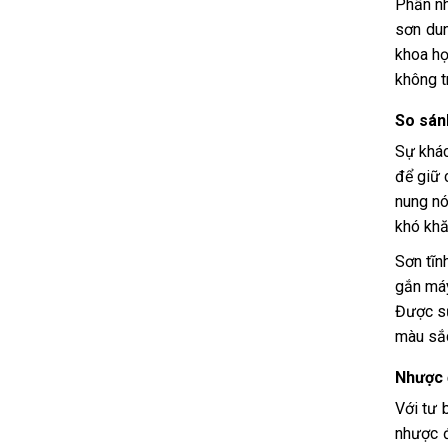
Phần nh
sơn dun
khoa họ
không t
So sán
Sự khác
để giữ 
nung nó
khó khă
Sơn tĩn
gắn máy
Được sử
màu sắc
Nhược đ
Với tư 
nhược đ