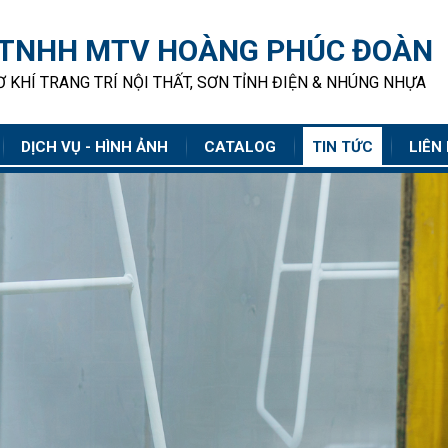
 TNHH MTV HOÀNG PHÚC ĐOÀN
 KHÍ TRANG TRÍ NỘI THẤT, SƠN TỈNH ĐIỆN & NHÚNG NHỰA
DỊCH VỤ - HÌNH ẢNH
CATALOG
TIN TỨC
LIÊN