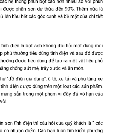
 các hệ thống phun bột cao hơn nhiều so với phun
lại được phần sơn dư thừa đến 90%. Thêm nữa là
ủ lên hầu hết các góc cạnh và bề mặt của chi tiết
tĩnh điện là bột sơn không đòi hỏi một dung môi
ớp phủ thường tiêu dùng tĩnh điện và sau đó được
thường được tiêu dùng để tạo ra một vật liệu phủ
năng chống sứt mẻ, trầy xước và ăn mòn.
ư "đồ điện gia dụng", ô tô, xe tải và phụ tùng xe
 tĩnh điện được dùng trên một loạt các sản phẩm.
hư mang sẵn trong một phạm vi đầy đủ vô hạn của
vời.
n sơn tĩnh điện thì câu hỏi của quý khách là ” các
 ko có nhược điểm. Các bạn luôn tìm kiếm phương