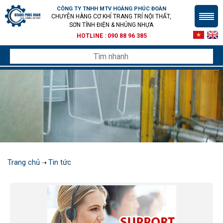
CÔNG TY TNHH MTV HOÀNG PHÚC ĐOÀN
CHUYÊN HÀNG CƠ KHÍ TRANG TRÍ NỘI THẤT,
SƠN TỈNH ĐIỆN & NHÚNG NHỰA
HOTLINE :
090 88 96 385
Trang chủ
Tin tức
➝