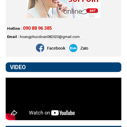
090 88 96 385
Hotline :
Email :
hoangphucdoan082020@gmail.com
VIDEO