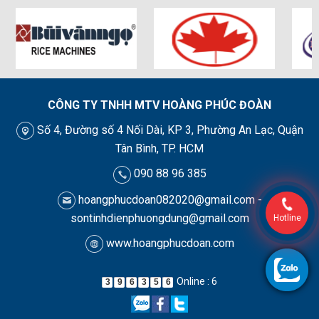
CÔNG TY TNHH MTV HOÀNG PHÚC ĐOÀN
Số 4, Đường số 4 Nối Dài, KP 3, Phường An Lạc, Quận
Tân Bình, TP. HCM
090 88 96 385
hoangphucdoan082020@gmail.com -
sontinhdienphuongdung@gmail.com
Hotline
www.hoangphucdoan.com
Online : 6
3
9
6
3
5
6