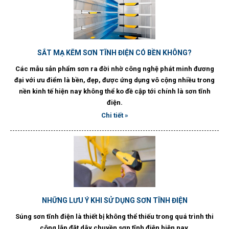
SẮT MẠ KẼM SƠN TĨNH ĐIỆN CÓ BỀN KHÔNG?
Các mẫu sản phẩm sơn ra đời nhờ công nghệ phát minh đương
đại với ưu điểm là bền, đẹp, được ứng dụng vô cộng nhiều trong
nền kinh tế hiện nay không thể ko đề cập tới chính là sơn tĩnh
điện.
Chi tiết »
NHỮNG LƯU Ý KHI SỬ DỤNG SƠN TĨNH ĐIỆN
Súng sơn tĩnh điện là thiết bị không thể thiếu trong quá trình thi
công lắp đặt dây chuyền sơn tĩnh điện hiện nay.