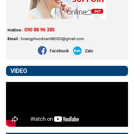
090 88 96 385
Hotline :
Email :
hoangphucdoan082020@gmail.com
VIDEO