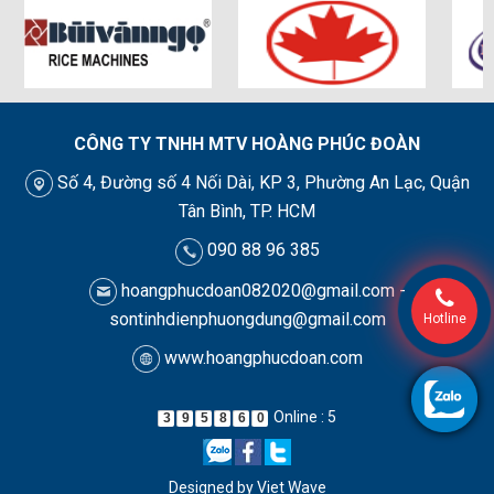
CÔNG TY TNHH MTV HOÀNG PHÚC ĐOÀN
Số 4, Đường số 4 Nối Dài, KP 3, Phường An Lạc, Quận
Tân Bình, TP. HCM
090 88 96 385
hoangphucdoan082020@gmail.com -
sontinhdienphuongdung@gmail.com
Hotline
www.hoangphucdoan.com
Online : 5
3
9
5
8
6
0
Designed by
Viet Wave