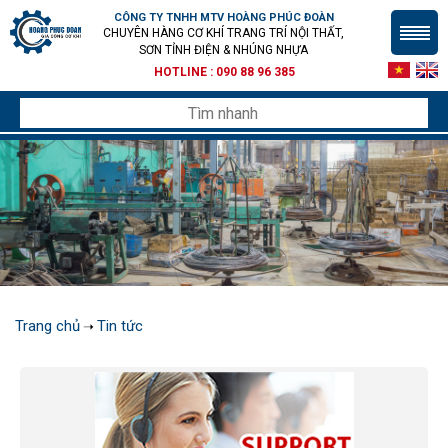
CÔNG TY TNHH MTV HOÀNG PHÚC ĐOÀN
CHUYÊN HÀNG CƠ KHÍ TRANG TRÍ NỘI THẤT,
SƠN TỈNH ĐIỆN & NHÚNG NHỰA
HOTLINE :
090 88 96 385
Trang chủ
Tin tức
➝