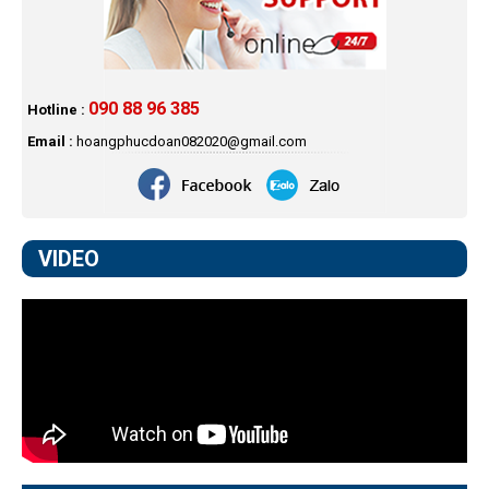
090 88 96 385
Hotline :
Email :
hoangphucdoan082020@gmail.com
VIDEO