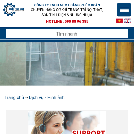
CÔNG TY TNHH MTV HOÀNG PHÚC ĐOÀN
CHUYÊN HÀNG CƠ KHÍ TRANG TRÍ NỘI THẤT,
SƠN TỈNH ĐIỆN & NHÚNG NHỰA
HOTLINE :
090 88 96 385
Trang chủ
Dịch vụ - Hình ảnh
➝