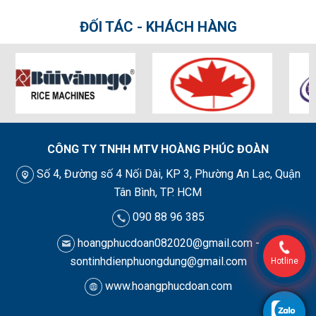
ĐỐI TÁC - KHÁCH HÀNG
CÔNG TY TNHH MTV HOÀNG PHÚC ĐOÀN
Số 4, Đường số 4 Nối Dài, KP 3, Phường An Lạc, Quận
Tân Bình, TP. HCM
090 88 96 385
hoangphucdoan082020@gmail.com -
sontinhdienphuongdung@gmail.com
Hotline
www.hoangphucdoan.com