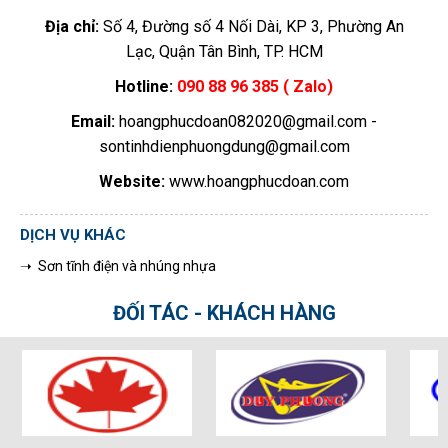
Địa chỉ:
Số 4, Đường số 4 Nối Dài, KP 3, Phường An
Lạc, Quận Tân Bình, TP. HCM
Hotline:
090 88 96 385 ( Zalo)
Email:
hoangphucdoan082020@gmail.com -
sontinhdienphuongdung@gmail.com
Website:
www.hoangphucdoan.com
DỊCH VỤ KHÁC
➝ Sơn tĩnh điện và nhúng nhựa
ĐỐI TÁC - KHÁCH HÀNG