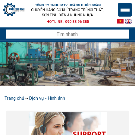
CÔNG TY TNHH MTV HOÀNG PHÚC ĐOÀN
CHUYÊN HÀNG CƠ KHÍ TRANG TRÍ NỘI THẤT,
SƠN TỈNH ĐIỆN & NHÚNG NHỰA
HOTLINE :
090 88 96 385
Trang chủ
Dịch vụ - Hình ảnh
➝