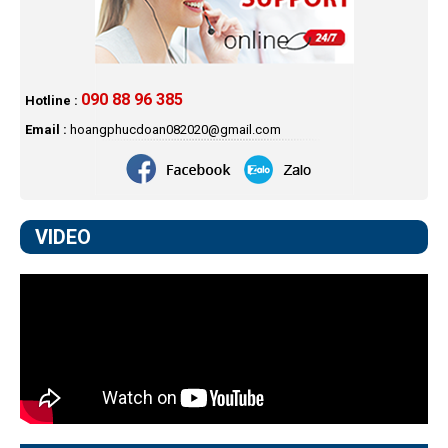
090 88 96 385
Hotline :
Email :
hoangphucdoan082020@gmail.com
VIDEO