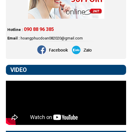
090 88 96 385
Hotline :
Email :
hoangphucdoan082020@gmail.com
VIDEO