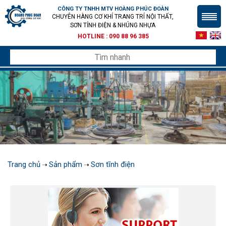
CÔNG TY TNHH MTV HOÀNG PHÚC ĐOÀN
CHUYÊN HÀNG CƠ KHÍ TRANG TRÍ NỘI THẤT,
SƠN TỈNH ĐIỆN & NHÚNG NHỰA
HOTLINE :
090 88 96 385
Trang chủ
Sản phẩm
Sơn tĩnh điện
➝
➝