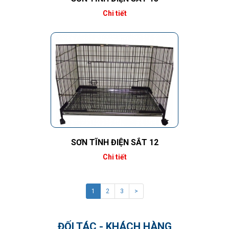
Chi tiết
SƠN TĨNH ĐIỆN SẮT 12
Chi tiết
1
2
3
>
ĐỐI TÁC - KHÁCH HÀNG