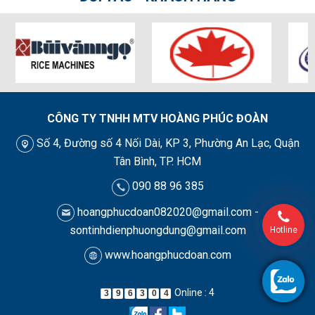
CÔNG TY TNHH MTV HOÀNG PHÚC ĐOÀN
Số 4, Đường số 4 Nối Dài, KP 3, Phường An Lạc, Quận
Tân Bình, TP. HCM
090 88 96 385
hoangphucdoan082020@gmail.com -
sontinhdienphuongdung@gmail.com
Hotline
www.hoangphucdoan.com
Online : 4
3
9
6
3
0
4