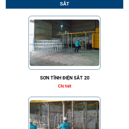
SẮT
SƠN TĨNH ĐIỆN SẮT 20
Chi tiết