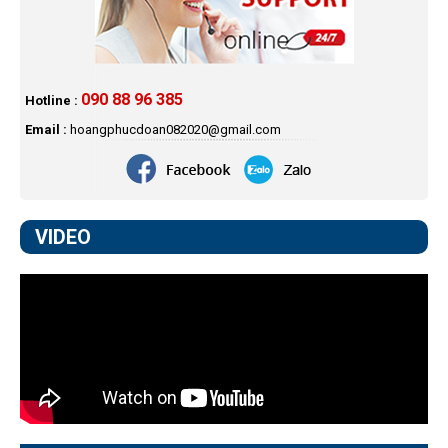
090 88 96 385
Hotline :
Email :
hoangphucdoan082020@gmail.com
VIDEO