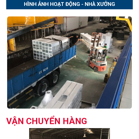
HÌNH ẢNH HOẠT ĐỘNG - NHÀ XƯỞNG
VẬN CHUYỂN HÀNG