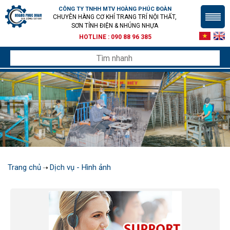
CÔNG TY TNHH MTV HOÀNG PHÚC ĐOÀN
CHUYÊN HÀNG CƠ KHÍ TRANG TRÍ NỘI THẤT,
SƠN TỈNH ĐIỆN & NHÚNG NHỰA
HOTLINE :
090 88 96 385
Trang chủ
Dịch vụ - Hình ảnh
➝