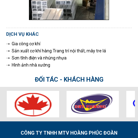
DỊCH VỤ KHÁC
➝ Gia công cơ khí
➝ Sản xuất cơ khí hàng Trang trí nội thất, mây tre lá
➝ Sơn tĩnh điện và nhúng nhựa
➝ Hình ảnh nhà xưởng
ĐỐI TÁC - KHÁCH HÀNG
CÔNG TY TNHH MTV HOÀNG PHÚC ĐOÀN