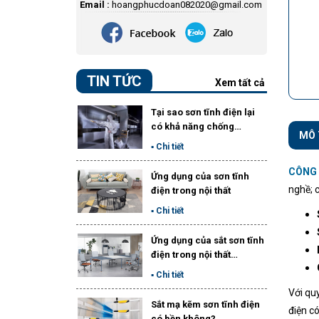
Email :
hoangphucdoan082020@gmail.com
TIN TỨC
Xem tất cả
Tại sao sơn tĩnh điện lại
có khả năng chống…
MÔ 
▪ Chi tiết
CÔNG
Ứng dụng của sơn tĩnh
nghề; 
điện trong nội thất
▪ Chi tiết
Ứng dụng của sắt sơn tĩnh
điện trong nội thất…
▪ Chi tiết
Với qu
Sắt mạ kẽm sơn tĩnh điện
điện c
có bền không?