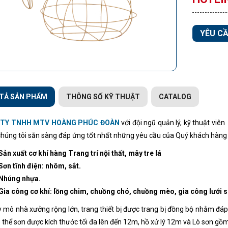
YÊU CẦ
TẢ SẢN PHẨM
THÔNG SỐ KỸ THUẬT
CATALOG
 TY TNHH MTV HOÀNG PHÚC ĐOÀN
với đội ngũ quản lý, kỹ thuật vi
chúng tôi sẵn sàng đáp ứng tốt nhất những yêu cầu của Quý khách hàng t
Sản xuất cơ khí hàng Trang trí nội thất, mây tre lá
Sơn tĩnh điện: nhôm, sắt.
Nhúng nhựa.
Gia công cơ khí: lồng chim, chuồng chó, chuồng mèo, gia công lưới siê
y mô nhà xưởng rộng lớn, trang thiết bị được trang bị đồng bộ nhằm đáp ứ
ó thể sơn được kích thước tối đa lên đến 12m, hồ xử lý 12m và Lò sơn gồm