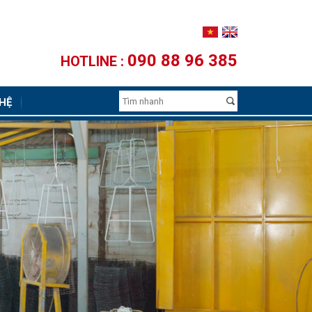
090 88 96 385
HOTLINE :
 HỆ