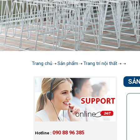
Trang chủ
Sản phẩm
Trang trí nội thất
➝
➝
➝
➝
SẢN
090 88 96 385
Hotline :