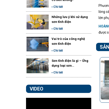
Phương
▪ Chi tiết
lòng c
Những lưu ý khi sử dụng
lớn ph
sơn tĩnh điện
HOÀN
▪ Chi tiết
được s
Vai trò của công nghệ
sơn tĩnh điện
SẢN
▪ Chi tiết
Sơn tĩnh điện là gì – Ứng
dụng loại sơn…
▪ Chi tiết
VIDEO