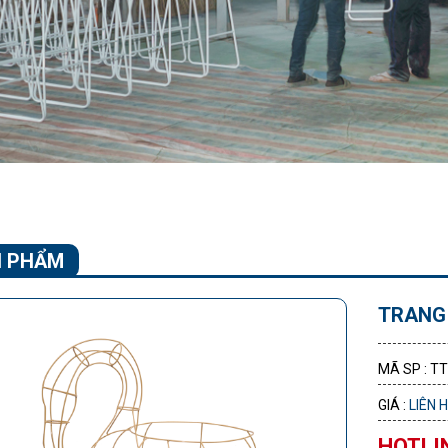
 PHẨM
TRANG 
MÃ SP : T
GIÁ :
LIÊN 
HOTLIN