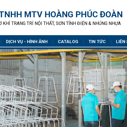
 TNHH MTV HOÀNG PHÚC ĐOÀN
 KHÍ TRANG TRÍ NỘI THẤT, SƠN TỈNH ĐIỆN & NHÚNG NHỰA
DỊCH VỤ - HÌNH ẢNH
CATALOG
TIN TỨC
LIÊN