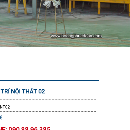
TRÍ NỘI THẤT 02
TNT02
HỆ
E: 090 88 96 385